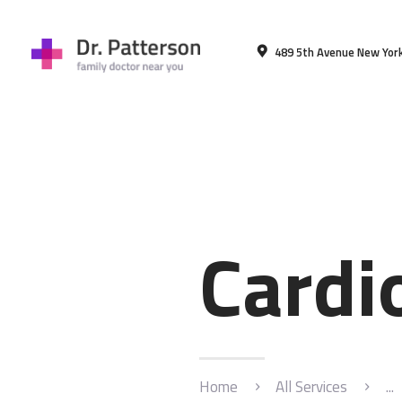
489 5th Avenue New York
Cardi
Home
All Services
...