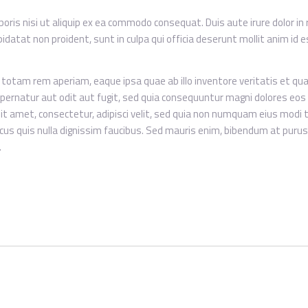
oris nisi ut aliquip ex ea commodo consequat. Duis aute irure dolor in 
pidatat non proident, sunt in culpa qui officia deserunt mollit anim id
am rem aperiam, eaque ipsa quae ab illo inventore veritatis et quasi
ernatur aut odit aut fugit, sed quia consequuntur magni dolores eos 
sit amet, consectetur, adipisci velit, sed quia non numquam eius modi
s quis nulla dignissim faucibus. Sed mauris enim, bibendum at purus 
.