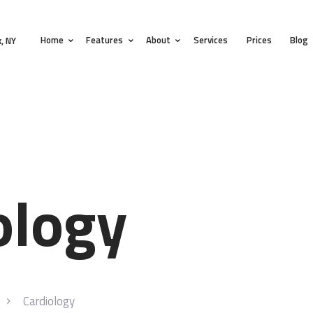
HOME
Home
Features
About
Services
Prices
Blog
FEATURES
, NY
ABOUT
SERVICES
PRICES
BLOG
ology
CONTACTS
Cardiology