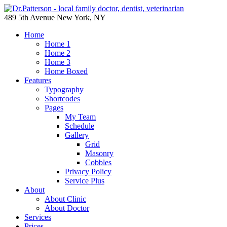
489 5th Avenue New York, NY
Home
Home 1
Home 2
Home 3
Home Boxed
Features
Typography
Shortcodes
Pages
My Team
Schedule
Gallery
Grid
Masonry
Cobbles
Privacy Policy
Service Plus
About
About Clinic
About Doctor
Services
Prices