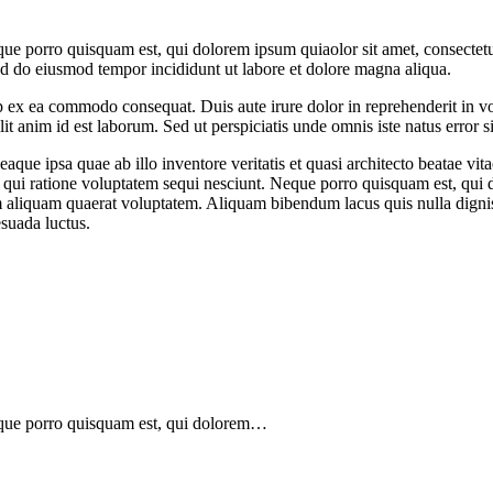
ue porro quisquam est, qui dolorem ipsum quiaolor sit amet, consectetu
sed do eiusmod tempor incididunt ut labore et dolore magna aliqua.
 ex ea commodo consequat. Duis aute irure dolor in reprehenderit in volu
it anim id est laborum. Sed ut perspiciatis unde omnis iste natus error si
e ipsa quae ab illo inventore veritatis et quasi architecto beatae vit
 qui ratione voluptatem sequi nesciunt. Neque porro quisquam est, qui do
aliquam quaerat voluptatem. Aliquam bibendum lacus quis nulla digni
esuada luctus.
eque porro quisquam est, qui dolorem…