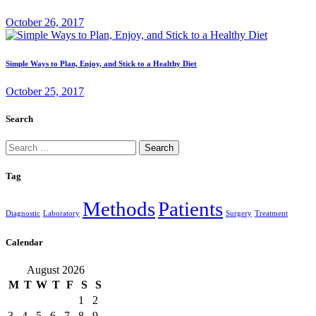
October 26, 2017
Simple Ways to Plan, Enjoy, and Stick to a Healthy Diet
October 25, 2017
Search
Search
for:
Tag
Methods
Patients
Diagnostic
Laboratory
Surgery
Treatment
Calendar
August 2026
M
T
W
T
F
S
S
1
2
3
4
5
6
7
8
9