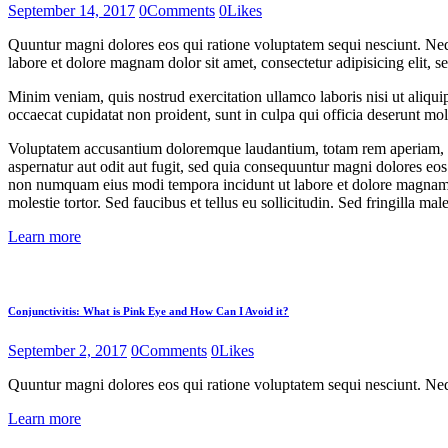
September 14, 2017
0
Comments
0
Likes
Quuntur magni dolores eos qui ratione voluptatem sequi nesciunt. Neq
labore et dolore magnam dolor sit amet, consectetur adipisicing elit, 
Minim veniam, quis nostrud exercitation ullamco laboris nisi ut aliquip
occaecat cupidatat non proident, sunt in culpa qui officia deserunt moll
Voluptatem accusantium doloremque laudantium, totam rem aperiam, eaqu
aspernatur aut odit aut fugit, sed quia consequuntur magni dolores eos
non numquam eius modi tempora incidunt ut labore et dolore magnam 
molestie tortor. Sed faucibus et tellus eu sollicitudin. Sed fringilla mal
Learn more
Conjunctivitis: What is Pink Eye and How Can I Avoid it?
September 2, 2017
0
Comments
0
Likes
Quuntur magni dolores eos qui ratione voluptatem sequi nesciunt. N
Learn more