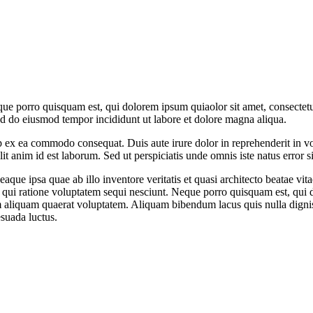
ue porro quisquam est, qui dolorem ipsum quiaolor sit amet, consectetu
sed do eiusmod tempor incididunt ut labore et dolore magna aliqua.
 ex ea commodo consequat. Duis aute irure dolor in reprehenderit in volu
it anim id est laborum. Sed ut perspiciatis unde omnis iste natus error si
e ipsa quae ab illo inventore veritatis et quasi architecto beatae vit
 qui ratione voluptatem sequi nesciunt. Neque porro quisquam est, qui do
aliquam quaerat voluptatem. Aliquam bibendum lacus quis nulla digni
esuada luctus.