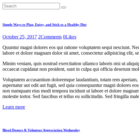
Simple Ways to Plan, Enjoy, and Stick to a Healthy Diet
October 25, 2017
2
Comments
0
Likes
Quuntur magni dolores eos qui ratione voluptatem sequi nesciunt. Neq
labore et dolore magnam dolor sit amet, consectetur adipisicing elit, 
Minim veniam, quis nostrud exercitation ullamco laboris nisi ut aliquip
occaecat cupidatat non proident, sunt in culpa qui officia deserunt moll
Voluptatem accusantium doloremque laudantium, totam rem aperiam, eaqu
aspernatur aut odit aut fugit, sed quia consequuntur magni dolores eos
non numquam eius modi tempora incidunt ut labore et dolore magnam 
molestie tortor. Sed faucibus et tellus eu sollicitudin. Sed fringilla mal
Learn more
Blood Donors & Volunteer Appreciation Wednesday