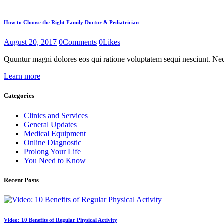
How to Choose the Right Family Doctor & Pediatrician
August 20, 2017
0
Comments
0
Likes
Quuntur magni dolores eos qui ratione voluptatem sequi nesciunt. N
Learn more
Categories
Clinics and Services
General Updates
Medical Equipment
Online Diagnostic
Prolong Your Life
You Need to Know
Recent Posts
Video: 10 Benefits of Regular Physical Activity