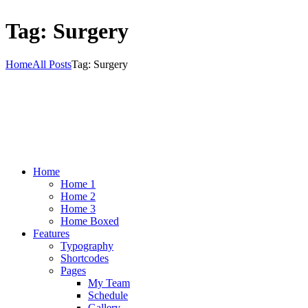
Tag: Surgery
Home
All Posts
Tag: Surgery
Home
Home 1
Home 2
Home 3
Home Boxed
Features
Typography
Shortcodes
Pages
My Team
Schedule
Gallery