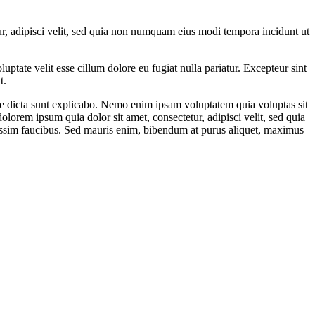
r, adipisci velit, sed quia non numquam eius modi tempora incidunt ut
ptate velit esse cillum dolore eu fugiat nulla pariatur. Excepteur sint
t.
ae dicta sunt explicabo. Nemo enim ipsam voluptatem quia voluptas sit
lorem ipsum quia dolor sit amet, consectetur, adipisci velit, sed quia
ssim faucibus. Sed mauris enim, bibendum at purus aliquet, maximus