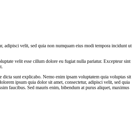
r, adipisci velit, sed quia non numquam eius modi tempora incidunt ut
ptate velit esse cillum dolore eu fugiat nulla pariatur. Excepteur sint
t.
ae dicta sunt explicabo. Nemo enim ipsam voluptatem quia voluptas sit
lorem ipsum quia dolor sit amet, consectetur, adipisci velit, sed quia
ssim faucibus. Sed mauris enim, bibendum at purus aliquet, maximus